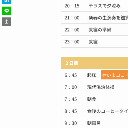
20：15 テラスで夕涼み
21：00 楽器の生演奏を鑑
22：00 就寝の準備
23：00 就寝
２日目
6：45 起床
⇐いまココ
7：00 現代湯治体操
7：45 朝食
8：45 食後のコーヒータ
9：30 朝風呂