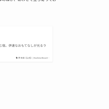
む宿。伊達なおもてなしが光るラ
界 秋保【公式】 | Hoshino Resort…