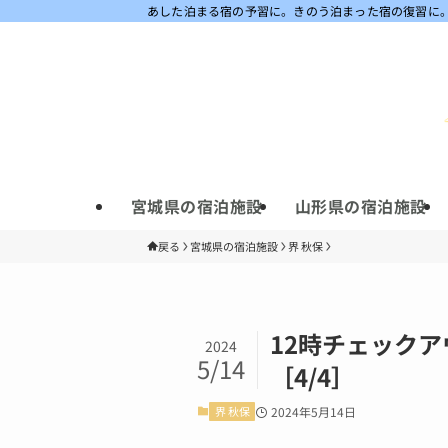
あした泊まる宿の予習に。きのう泊まった宿の復習に
宮城県の宿泊施設
山形県の宿泊施設
戻る
宮城県の宿泊施設
界 秋保
12時チェック
2024
5/14
［4/4］
界 秋保
2024年5月14日