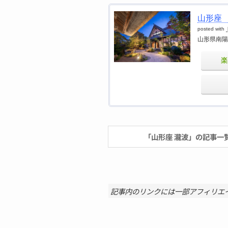
山形座
posted with
山形県南陽
楽
「山形座 瀧波」の記事一
記事内のリンクには一部アフィリエ