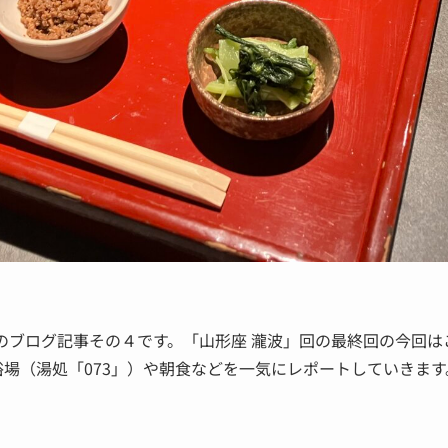
のブログ記事その４です。「山形座 瀧波」回の最終回の今回
場（湯処「073」）や朝食などを一気にレポートしていきます