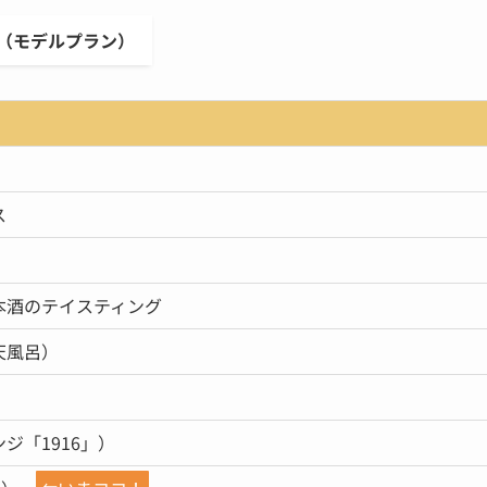
（モデルプラン）
ス
本酒のテイスティング
露天風呂）
ジ「1916」）