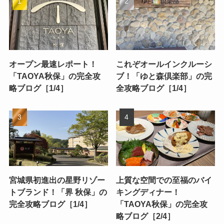
オープン最速レポート！
これぞオールインクルーシ
「TAOYA秋保」の完全攻
ブ！「ゆと森倶楽部」の完
略ブログ［1/4］
全攻略ブログ［1/4］
宮城県初進出の星野リゾー
上質な空間での至福のバイ
トブランド！「界 秋保」の
キングディナー！
完全攻略ブログ［1/4］
「TAOYA秋保」の完全攻
略ブログ［2/4］