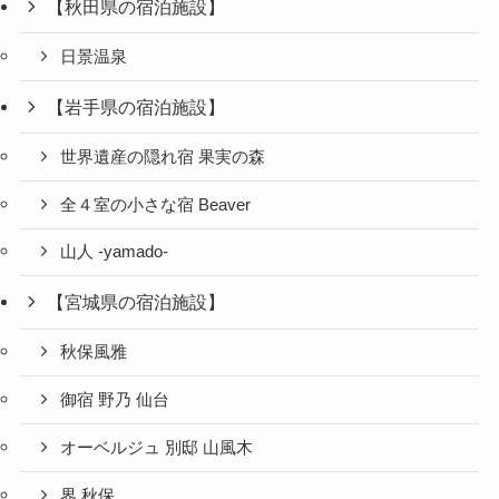
【秋田県の宿泊施設】
日景温泉
【岩手県の宿泊施設】
世界遺産の隠れ宿 果実の森
全４室の小さな宿 Beaver
山人 -yamado-
【宮城県の宿泊施設】
秋保風雅
御宿 野乃 仙台
オーベルジュ 別邸 山風木
界 秋保