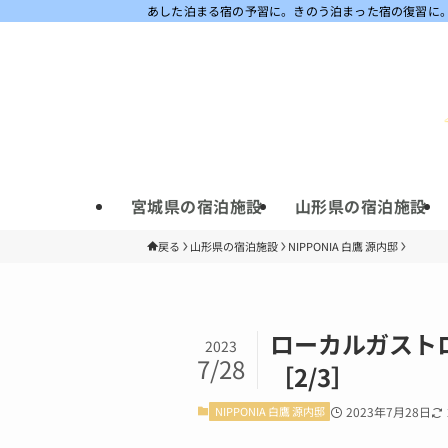
あした泊まる宿の予習に。きのう泊まった宿の復習に
宮城県の宿泊施設
山形県の宿泊施設
戻る
山形県の宿泊施設
NIPPONIA 白鷹 源内邸
ローカルガストロ
2023
7/28
［2/3］
NIPPONIA 白鷹 源内邸
2023年7月28日