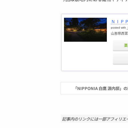
ＮＩＰ
posted with
山形県西置
楽
「NIPPONIA 白鷹 源内邸
記事内のリンクには一部アフィリエ