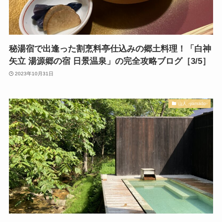
秘湯宿で出逢った割烹料亭仕込みの郷土料理！「白神
矢立 湯源郷の宿 日景温泉」の完全攻略ブログ［3/5］
2023年10月31日
山人 -yamado-