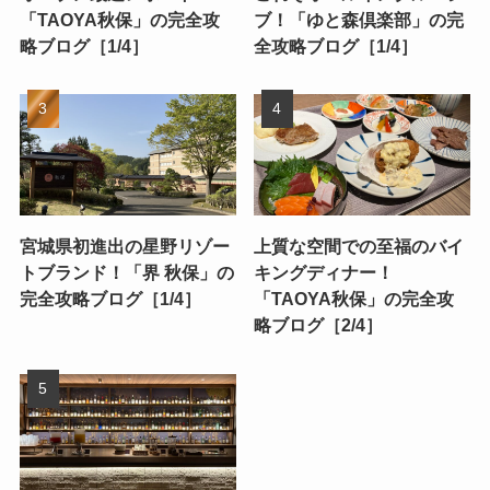
「TAOYA秋保」の完全攻
ブ！「ゆと森倶楽部」の完
略ブログ［1/4］
全攻略ブログ［1/4］
宮城県初進出の星野リゾー
上質な空間での至福のバイ
トブランド！「界 秋保」の
キングディナー！
完全攻略ブログ［1/4］
「TAOYA秋保」の完全攻
略ブログ［2/4］