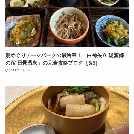
湯めぐりテーマパークの最終章！「白神矢立 湯源郷
の宿 日景温泉」の完全攻略ブログ［5/5］
2023年11月4日
日景温泉