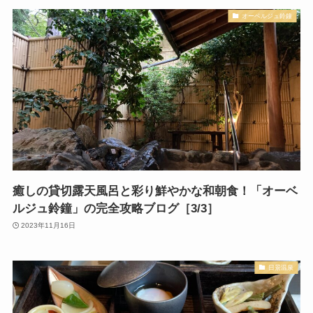
オーベルジュ鈴鐘
癒しの貸切露天風呂と彩り鮮やかな和朝食！「オーベ
ルジュ鈴鐘」の完全攻略ブログ［3/3］
2023年11月16日
日景温泉