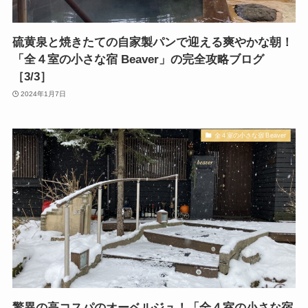
硫黄泉と焼きたての自家製パンで迎える爽やかな朝！
「全４室の小さな宿 Beaver」の完全攻略ブログ
［3/3］
2024年1月7日
全４室の小さな宿 Beaver
驚異の高コスパのオーベルジュ！「全４室の小さな宿