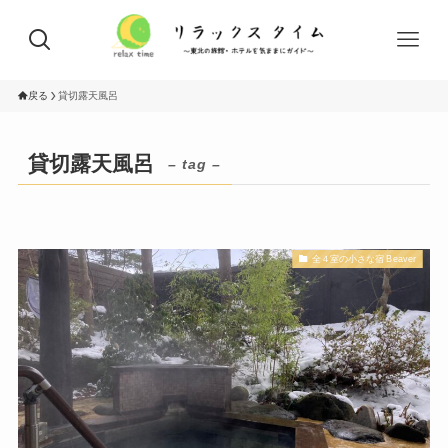
戻る
貸切露天風呂
貸切露天風呂
– tag –
全４室の小さな宿 Beaver