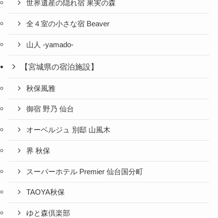
世界遺産の隠れ宿 果実の森
全４室の小さな宿 Beaver
山人 -yamado-
【宮城県の宿泊施設】
秋保風雅
御宿 野乃 仙台
オーベルジュ 別邸 山風木
界 秋保
スーパーホテル Premier 仙台国分町
TAOYA秋保
ゆと森倶楽部